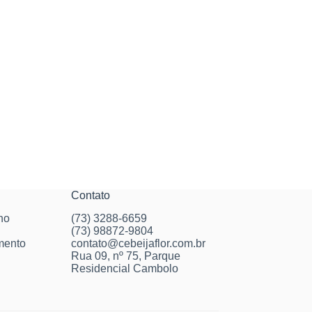
Contato
no
(73) 3288-6659
(73) 98872-9804
mento
contato@cebeijaflor.com.br
Rua 09, nº 75, Parque
Residencial Cambolo